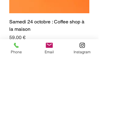
Samedi 24 octobre : Coffee shop à
la maison
Prix
59,00 €
Adultes
Phone
Email
Instagram
Samedi 5 septembre : Burger et
potatoes