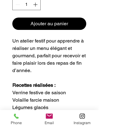
Ajouter au panier
Un atelier festif pour apprendre à
réaliser un menu élégant et
gourmand, parfait pour recevoir et
faire plaisir lors des repas de fin
d’année.
Recettes réalisées :
Verrine festive de saison
Volaille farcie maison
Légumes glacés
Objectifs du cours :
Phone
Email
Instagram
Maîtriser les techniques de
préparation et de cuisson d’une