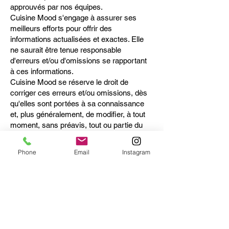
approuvés par nos équipes.
Cuisine Mood s'engage à assurer ses
meilleurs efforts pour offrir des
informations actualisées et exactes. Elle
ne saurait être tenue responsable
d'erreurs et/ou d'omissions se rapportant
à ces informations.
Cuisine Mood se réserve le droit de
corriger ces erreurs et/ou omissions, dès
qu'elles sont portées à sa connaissance
et, plus généralement, de modifier, à tout
moment, sans préavis, tout ou partie du
Site ainsi que les présentes, sans que sa
responsabilité puisse être engagée de ce
Phone
Email
Instagram
fait.
Le téléchargement de tous matériels et/ou
documents lors de l'utilisation du Site est
de la responsabilité de l'utilisateur qui est
seul responsable de tout dommage subi
par son équipement informatique et/ou de
toutes pertes de données consécutives y